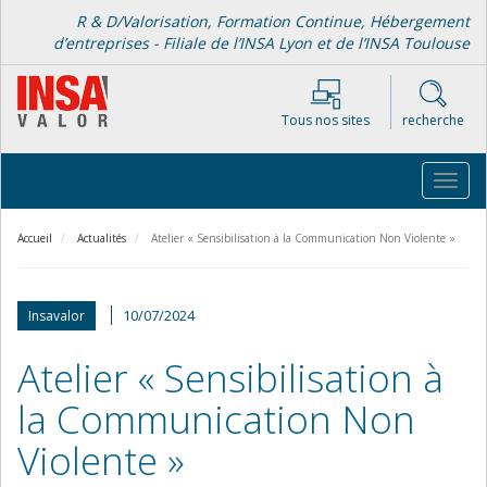
Aller
R & D/Valorisation, Formation Continue, Hébergement
au
d’entreprises - Filiale de l’INSA Lyon et de l’INSA Toulouse
contenu
principal
Tous nos sites
recherche
Toggl
navig
Accueil
Actualités
Atelier « Sensibilisation à la Communication Non Violente »
10/07/2024
Insavalor
Atelier « Sensibilisation à
la Communication Non
Violente »