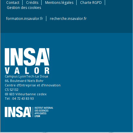
Contact
Crédits
Mentions légales
Charte RGPD
Footer
Gestion des cookies
menu
formation.insavalor.fr
recherche.insavalor.fr
Campus LyonTech-La Doua
66, Boulevard Niels Bohr
Centre d’Entreprise et d’Innovation
CS 52132
69 603 Villeurbanne cedex
Tél : 04 72 43 83 93