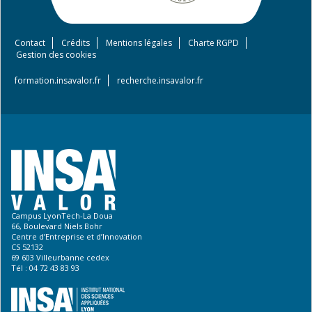
Contact
Crédits
Mentions légales
Charte RGPD
Footer
Gestion des cookies
menu
formation.insavalor.fr
recherche.insavalor.fr
Campus LyonTech-La Doua
66, Boulevard Niels Bohr
Centre d’Entreprise et d’Innovation
CS 52132
69 603 Villeurbanne cedex
Tél : 04 72 43 83 93