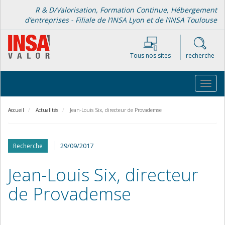
Aller
R & D/Valorisation, Formation Continue, Hébergement
au
d’entreprises - Filiale de l’INSA Lyon et de l’INSA Toulouse
contenu
principal
Tous nos sites
recherche
Toggl
navig
Accueil
Actualités
Jean-Louis Six, directeur de Provademse
29/09/2017
Recherche
Jean-Louis Six, directeur
de Provademse