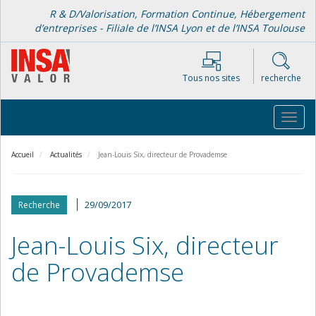
Aller
R & D/Valorisation, Formation Continue, Hébergement
au
d’entreprises - Filiale de l’INSA Lyon et de l’INSA Toulouse
contenu
principal
Tous nos sites
recherche
Toggl
navig
Accueil
Actualités
Jean-Louis Six, directeur de Provademse
29/09/2017
Recherche
Jean-Louis Six, directeur
de Provademse