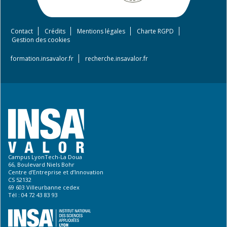
Contact
Crédits
Mentions légales
Charte RGPD
Footer
Gestion des cookies
menu
formation.insavalor.fr
recherche.insavalor.fr
Campus LyonTech-La Doua
66, Boulevard Niels Bohr
Centre d’Entreprise et d’Innovation
CS 52132
69 603 Villeurbanne cedex
Tél : 04 72 43 83 93