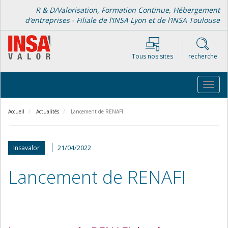
Aller
R & D/Valorisation, Formation Continue, Hébergement
au
d’entreprises - Filiale de l’INSA Lyon et de l’INSA Toulouse
contenu
principal
Tous nos sites
recherche
Toggl
navig
Accueil
Actualités
Lancement de RENAFI
21/04/2022
Insavalor
Lancement de RENAFI