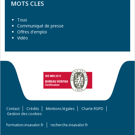
MOTS CLES
Tous
Communiqué de presse
Offres d'emploi
Vidéo
Contact
Crédits
Mentions légales
Charte RGPD
Footer
Gestion des cookies
menu
formation.insavalor.fr
recherche.insavalor.fr