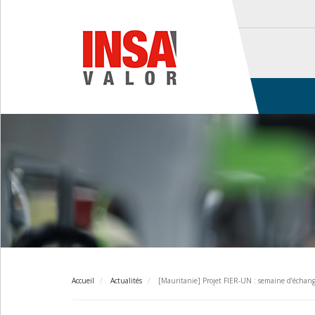
Aller
au
contenu
principal
Main
navigation
Accueil
Actualités
[Mauritanie] Projet FIER-UN : semaine d’échange