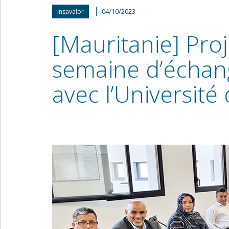
04/10/2023
Insavalor
[Mauritanie] Proj
semaine d’échang
avec l’Universit