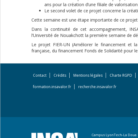
ans pour la création d’une filiale de valorisatio
Le second volet de ce projet concerne la créat
Cette semaine est une étape importante de ce projet da
Dans la continuité de cet accompagnement, INS
l’Université de Nouakchott la première semaine de d
Le projet FIER-UN (Améliorer le financement et la
française, du financement Fonds de Solidarité pour le
Contact
Crédits
Mentions légales
Charte RGPD
Footer
menu
formation.insavalor.fr
recherche.insavalor.fr
Campus LyonTech-La Doua