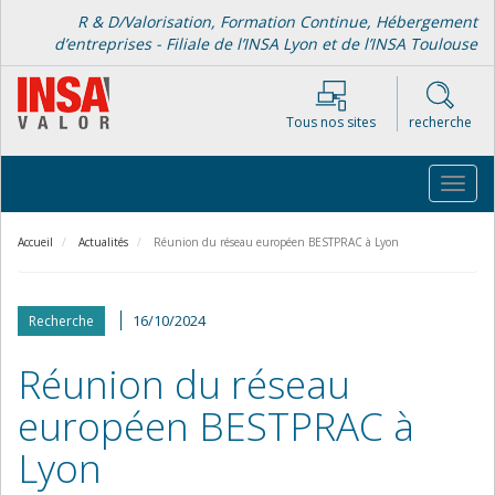
Aller
R & D/Valorisation, Formation Continue, Hébergement
au
d’entreprises - Filiale de l’INSA Lyon et de l’INSA Toulouse
contenu
principal
Tous nos sites
recherche
Toggl
navig
Accueil
Actualités
Réunion du réseau européen BESTPRAC à Lyon
16/10/2024
Recherche
Réunion du réseau
européen BESTPRAC à
Lyon