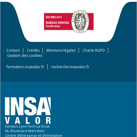
Contact
Crédits
Mentions légales
Charte RGPD
Footer
Gestion des cookies
menu
formation.insavalor.fr
recherche.insavalor.fr
Campus LyonTech-La Doua
66, Boulevard Niels Bohr
Centre d’Entreprise et d’Innovation