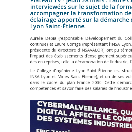
Plateau TV - jeudi 28 mars : Laure C
interviewées sur le sujet de la form
accompagner la transformation de l
éclairage apporté sur la démarche 
Lyon Saint-Étienne.
Aurélie Debia (responsable Développement du Collèg
continue) et Laure Corriga (représentant l’INSA Lyon,
présidente du directoire d’INSAVALOR) ont pu témo
l’impact des établissements d’enseignement supérie
des entreprises, telle la décarbonation de l’industrie,
Le Collège d’ingénierie Lyon Saint-Étienne est stru
INSA Lyon et Mines Saint-Étienne), et un de ses volet
dans le cadre du plan France 2030. Cette démarc
compétences et savoir-faire des salariés de l’industrie