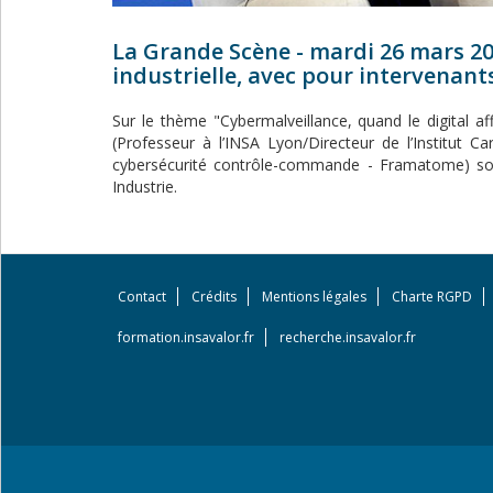
La Grande Scène - mardi 26 mars 20
industrielle, avec pour intervenant
Sur le thème "Cybermalveillance, quand le digital a
(Professeur à l’INSA Lyon/Directeur de l’Institut C
cybersécurité contrôle-commande - Framatome) so
Industrie.
Contact
Crédits
Mentions légales
Charte RGPD
Footer
menu
formation.insavalor.fr
recherche.insavalor.fr