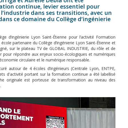
orriga et Aurélie Debia ont été
ation continue, levier essentiel pour
’industrie dans ses transitions, avec un
dans ce domaine du Collège d’ingénierie
e d’ingénierie Lyon Saint-Étienne pour l’activité Formation
 école partenaire du Collège d’ingénierie Lyon Saint-Étienne et
igné, sur le plateau TV de GLOBAL INDUSTRIE, du rôle et de
ur pour répondre aux enjeux socio-écologiques et numériques
 l’économie circulaire et le numérique responsable.
cturé autour de 4 écoles d’ingénieurs (Centrale Lyon, ENTPE,
s d'activité portant sur la formation continue a été labellisé
he originale est porteuse de transformation au niveau des
.