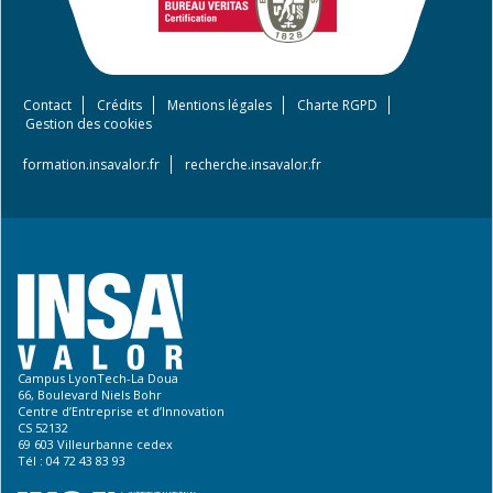
Contact
Crédits
Mentions légales
Charte RGPD
Footer
Gestion des cookies
menu
formation.insavalor.fr
recherche.insavalor.fr
Campus LyonTech-La Doua
66, Boulevard Niels Bohr
Centre d’Entreprise et d’Innovation
CS 52132
69 603 Villeurbanne cedex
Tél : 04 72 43 83 93