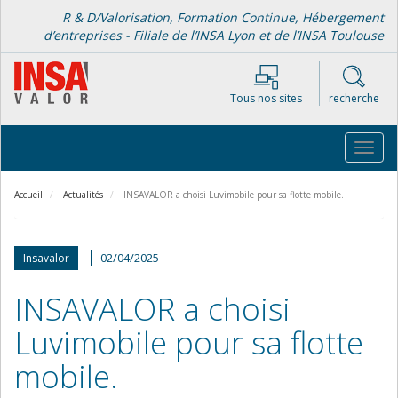
Aller
R & D/Valorisation, Formation Continue, Hébergement
au
d’entreprises - Filiale de l’INSA Lyon et de l’INSA Toulouse
contenu
principal
Tous nos sites
recherche
Toggl
navig
Accueil
Actualités
INSAVALOR a choisi Luvimobile pour sa flotte mobile.
02/04/2025
Insavalor
INSAVALOR a choisi
Luvimobile pour sa flotte
mobile.