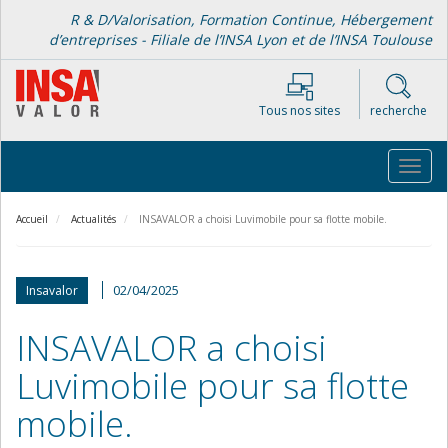
Aller
R & D/Valorisation, Formation Continue, Hébergement
au
d’entreprises - Filiale de l’INSA Lyon et de l’INSA Toulouse
contenu
principal
Tous nos sites
recherche
Toggl
navig
Accueil
Actualités
INSAVALOR a choisi Luvimobile pour sa flotte mobile.
02/04/2025
Insavalor
INSAVALOR a choisi
Luvimobile pour sa flotte
mobile.