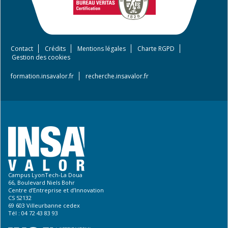
Contact
Crédits
Mentions légales
Charte RGPD
Footer
Gestion des cookies
menu
formation.insavalor.fr
recherche.insavalor.fr
Campus LyonTech-La Doua
66, Boulevard Niels Bohr
Centre d’Entreprise et d’Innovation
CS 52132
69 603 Villeurbanne cedex
Tél : 04 72 43 83 93