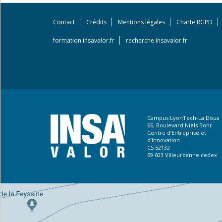
Contact
Crédits
Mentions légales
Charte RGPD
Footer
menu
formation.insavalor.fr
recherche.insavalor.fr
Campus LyonTech-La Doua
66, Boulevard Niels Bohr
Centre d’Entreprise et
d’Innovation
CS 52132
69 603 Villeurbanne cedex