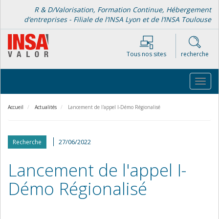
Aller
R & D/Valorisation, Formation Continue, Hébergement
au
d’entreprises - Filiale de l’INSA Lyon et de l’INSA Toulouse
contenu
principal
Tous nos sites
recherche
Toggl
navig
Accueil
Actualités
Lancement de l'appel I-Démo Régionalisé
27/06/2022
Recherche
Lancement de l'appel I-
Démo Régionalisé