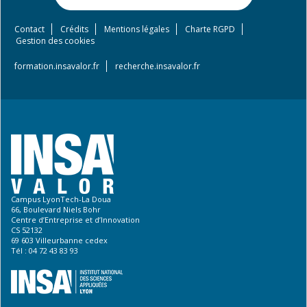
Contact
Crédits
Mentions légales
Charte RGPD
Footer
Gestion des cookies
menu
formation.insavalor.fr
recherche.insavalor.fr
Campus LyonTech-La Doua
66, Boulevard Niels Bohr
Centre d’Entreprise et d’Innovation
CS 52132
69 603 Villeurbanne cedex
Tél : 04 72 43 83 93