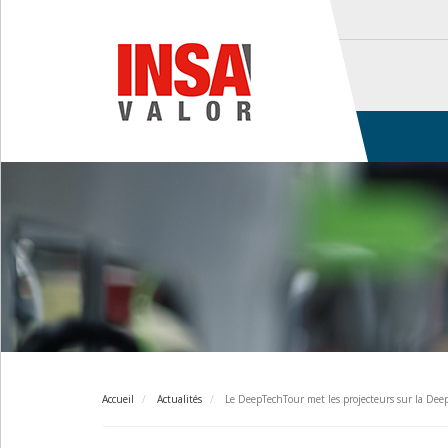
Aller
au
contenu
principal
Main
navigation
Accueil
Actualités
Le DeepTechTour met les projecteurs sur la Dee