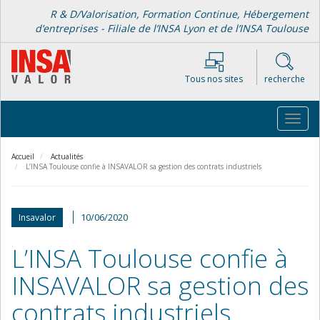
Aller
R & D/Valorisation, Formation Continue, Hébergement
au
d’entreprises - Filiale de l’INSA Lyon et de l’INSA Toulouse
contenu
principal
Tous nos sites
recherche
Toggl
navig
Accueil
Actualités
L’INSA Toulouse confie à INSAVALOR sa gestion des contrats industriels
10/06/2020
Insavalor
L’INSA Toulouse confie à
INSAVALOR sa gestion des
contrats industriels