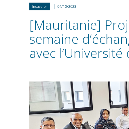
04/10/2023
Insavalor
[Mauritanie] Proj
semaine d’échang
avec l’Universit