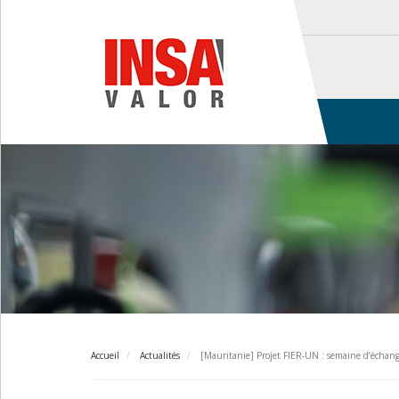
Aller
au
contenu
principal
Main
navigation
Accueil
Actualités
[Mauritanie] Projet FIER-UN : semaine d’échange