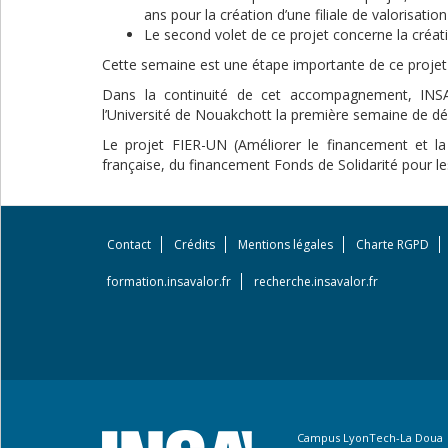
ans pour la création d’une filiale de valorisatio
Le second volet de ce projet concerne la créat
Cette semaine est une étape importante de ce projet da
Dans la continuité de cet accompagnement, INS
l’Université de Nouakchott la première semaine de d
Le projet FIER-UN (Améliorer le financement et la
française, du financement Fonds de Solidarité pour le
Contact
Crédits
Mentions légales
Charte RGPD
Footer
menu
formation.insavalor.fr
recherche.insavalor.fr
Campus LyonTech-La Doua