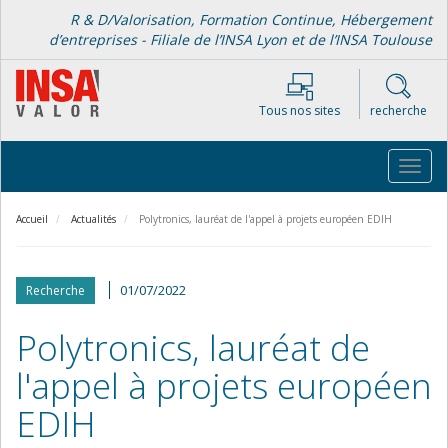
Aller
R & D/Valorisation, Formation Continue, Hébergement
au
d’entreprises - Filiale de l’INSA Lyon et de l’INSA Toulouse
contenu
principal
Tous nos sites
recherche
Toggl
navig
Accueil
Actualités
Polytronics, lauréat de l'appel à projets européen EDIH
01/07/2022
Recherche
Polytronics, lauréat de
l'appel à projets européen
EDIH