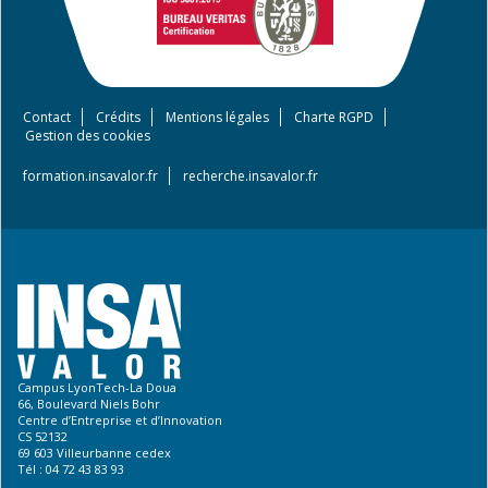
Contact
Crédits
Mentions légales
Charte RGPD
Footer
Gestion des cookies
menu
formation.insavalor.fr
recherche.insavalor.fr
Campus LyonTech-La Doua
66, Boulevard Niels Bohr
Centre d’Entreprise et d’Innovation
CS 52132
69 603 Villeurbanne cedex
Tél : 04 72 43 83 93