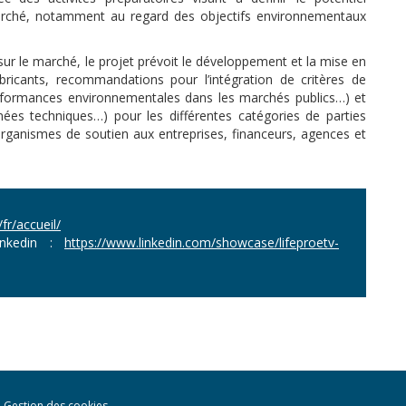
marché, notamment au regard des objectifs environnementaux
 sur le marché, le projet prévoit le développement et la mise en
abricants, recommandations pour l’intégration de critères de
erformances environnementales dans les marchés publics…) et
rnées techniques…) pour les différentes catégories de parties
organismes de soutien aux entreprises, financeurs, agences et
/fr/accueil/
Linkedin :
https://www.linkedin.com/showcase/lifeproetv-
Gestion des cookies