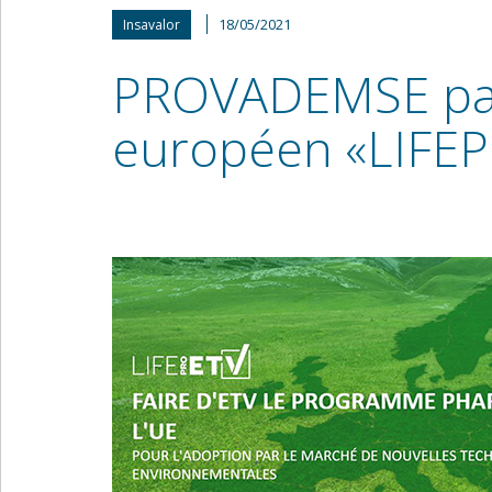
18/05/2021
Insavalor
PROVADEMSE part
européen «LIFEP