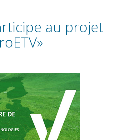
icipe au projet
roETV»