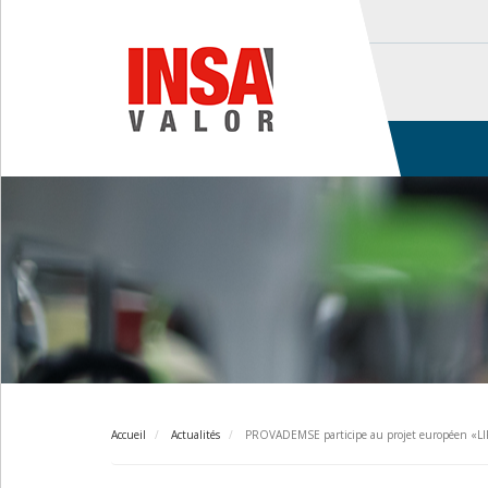
Aller
au
contenu
principal
Main
navigation
Accueil
Actualités
PROVADEMSE participe au projet européen «LI