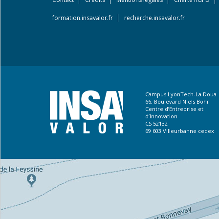
Footer
menu
formation.insavalor.fr
recherche.insavalor.fr
Campus LyonTech-La Doua
66, Boulevard Niels Bohr
Centre d’Entreprise et
d’Innovation
CS 52132
69 603 Villeurbanne cedex