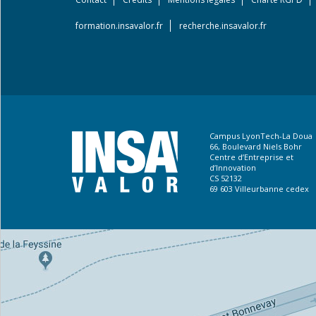
Footer
menu
formation.insavalor.fr
recherche.insavalor.fr
Campus LyonTech-La Doua
66, Boulevard Niels Bohr
Centre d’Entreprise et
d’Innovation
CS 52132
69 603 Villeurbanne cedex