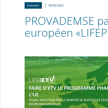
18/05/2021
Insavalor
PROVADEMSE part
européen «LIFEP