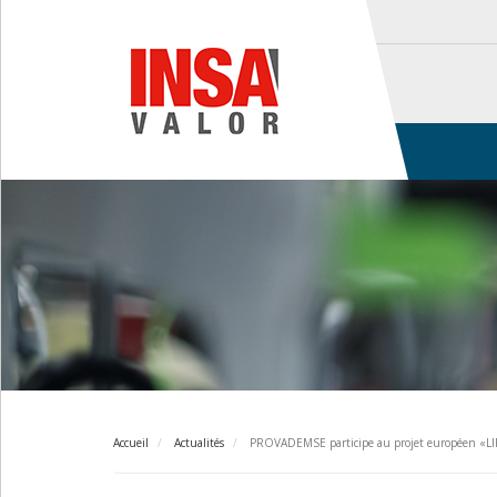
Aller
au
contenu
principal
Main
navigation
Accueil
Actualités
PROVADEMSE participe au projet européen «LI