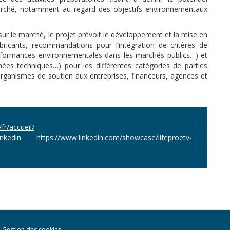
marché, notamment au regard des objectifs environnementaux
 sur le marché, le projet prévoit le développement et la mise en
abricants, recommandations pour l’intégration de critères de
erformances environnementales dans les marchés publics…) et
rnées techniques…) pour les différentes catégories de parties
organismes de soutien aux entreprises, financeurs, agences et
/fr/accueil/
Linkedin :
https://www.linkedin.com/showcase/lifeproetv-
Gestion des cookies