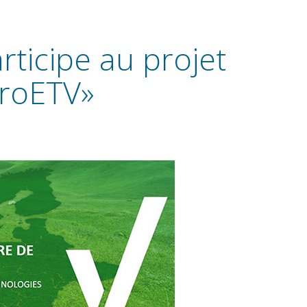
icipe au projet
roETV»