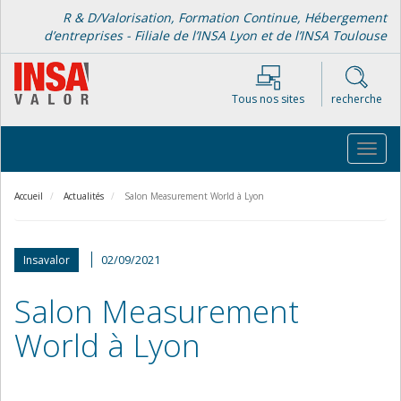
Aller
R & D/Valorisation, Formation Continue, Hébergement
au
d’entreprises - Filiale de l’INSA Lyon et de l’INSA Toulouse
contenu
principal
Tous nos sites
recherche
Toggl
navig
Accueil
Actualités
Salon Measurement World à Lyon
02/09/2021
Insavalor
Salon Measurement
World à Lyon