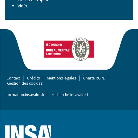
Vidéo
Contact
Crédits
Mentions légales
Charte RGPD
Footer
Gestion des cookies
menu
formation.insavalor.fr
recherche.insavalor.fr