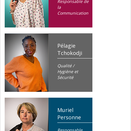
Responsable de
la
Communication
Pélagie
Tchokodji
Qualité /
Hygiène et
Sécurité
Muriel
Personne
Responsable