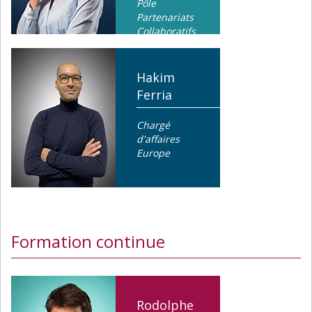
Pôle
Partenariats
Collaboratifs
Hakim
Ferria
Chargé
d'affaires
Europe
Formation continue
Rodolphe