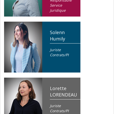
Responsable
Service
Juridique
Solenn
Humily
Juriste
Contrats/PI
Lorette
LORENDEAU
Juriste
Contrats/PI