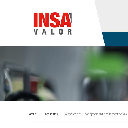
Aller
au
contenu
principal
Main
navigation
Accueil
Actualités
Recherche et Développement : collaboration av