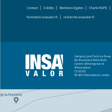
Contact
Crédits
Mentions légales
Charte RGPD
Footer
menu
formation.insavalor.fr
recherche.insavalor.fr
Campus LyonTech-La Doua
66, Boulevard Niels Bohr
Centre d’Entreprise et
d’Innovation
CS 52132
69 603 Villeurbanne cedex