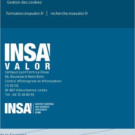
Footer
Gestion des cookies
menu
formation.insavalor.fr
recherche.insavalor.fr
Campus LyonTech-La Doua
66, Boulevard Niels Bohr
Centre d’Entreprise et d’Innovation
CS 52132
69 603 Villeurbanne cedex
Tél : 04 72 43 83 93