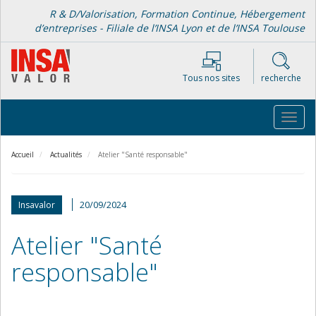
Aller
R & D/Valorisation, Formation Continue, Hébergement
au
d’entreprises - Filiale de l’INSA Lyon et de l’INSA Toulouse
contenu
principal
Tous nos sites
recherche
Toggl
navig
Accueil
Actualités
Atelier "Santé responsable"
20/09/2024
Insavalor
Atelier "Santé
responsable"