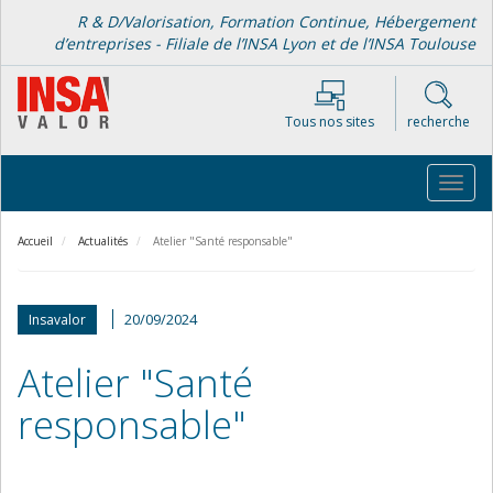
Aller
R & D/Valorisation, Formation Continue, Hébergement
au
d’entreprises - Filiale de l’INSA Lyon et de l’INSA Toulouse
contenu
principal
Tous nos sites
recherche
Toggl
navig
Accueil
Actualités
Atelier "Santé responsable"
20/09/2024
Insavalor
Atelier "Santé
responsable"