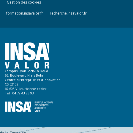
Footer
Gestion des cookies
menu
formation.insavalor.fr
recherche.insavalor.fr
Campus LyonTech-La Doua
66, Boulevard Niels Bohr
Centre d’Entreprise et d’Innovation
CS 52132
69 603 Villeurbanne cedex
Tél : 04 72 43 83 93