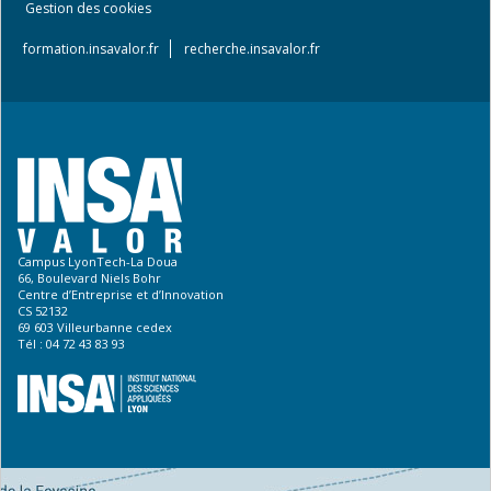
Footer
Gestion des cookies
menu
formation.insavalor.fr
recherche.insavalor.fr
Campus LyonTech-La Doua
66, Boulevard Niels Bohr
Centre d’Entreprise et d’Innovation
CS 52132
69 603 Villeurbanne cedex
Tél : 04 72 43 83 93