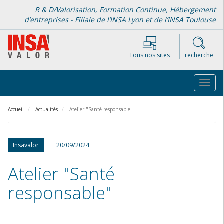
Aller
R & D/Valorisation, Formation Continue, Hébergement
au
d’entreprises - Filiale de l’INSA Lyon et de l’INSA Toulouse
contenu
principal
Tous nos sites
recherche
Toggl
navig
Accueil
Actualités
Atelier "Santé responsable"
20/09/2024
Insavalor
Atelier "Santé
responsable"