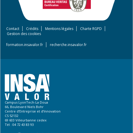
Contact
Crédits
Mentions légales
Charte RGPD
Footer
Gestion des cookies
menu
formation.insavalor.fr
recherche.insavalor.fr
Campus LyonTech-La Doua
66, Boulevard Niels Bohr
Centre d’Entreprise et d’Innovation
CS 52132
69 603 Villeurbanne cedex
Tél : 04 72 43 83 93