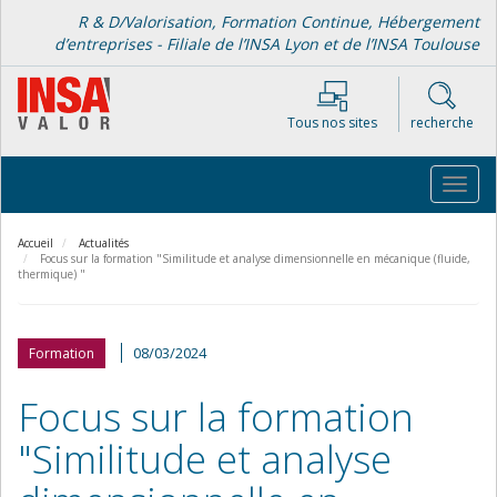
Aller
R & D/Valorisation, Formation Continue, Hébergement
au
d’entreprises - Filiale de l’INSA Lyon et de l’INSA Toulouse
contenu
principal
Tous nos sites
recherche
Toggl
navig
Accueil
Actualités
Focus sur la formation "Similitude et analyse dimensionnelle en mécanique (fluide,
thermique) "
08/03/2024
Formation
Focus sur la formation
"Similitude et analyse