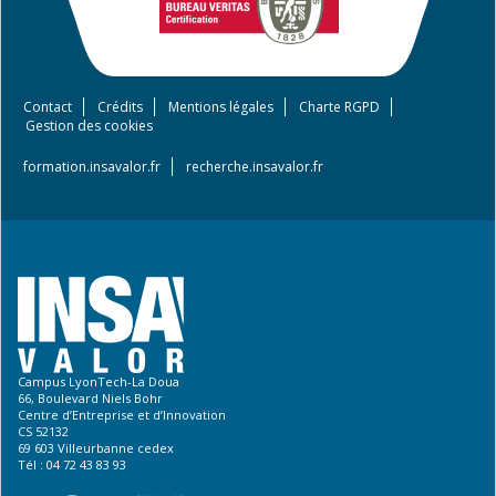
Contact
Crédits
Mentions légales
Charte RGPD
Footer
Gestion des cookies
menu
formation.insavalor.fr
recherche.insavalor.fr
Campus LyonTech-La Doua
66, Boulevard Niels Bohr
Centre d’Entreprise et d’Innovation
CS 52132
69 603 Villeurbanne cedex
Tél : 04 72 43 83 93