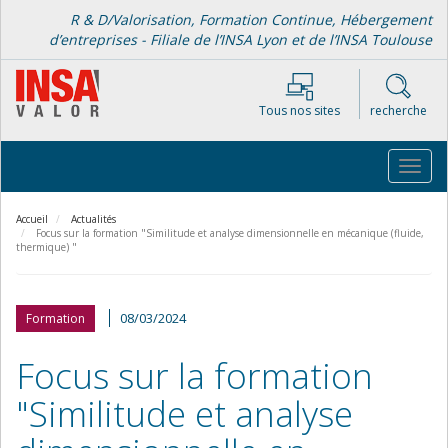
Aller
R & D/Valorisation, Formation Continue, Hébergement
au
d’entreprises - Filiale de l’INSA Lyon et de l’INSA Toulouse
contenu
principal
Tous nos sites
recherche
Toggl
navig
Accueil
Actualités
Focus sur la formation "Similitude et analyse dimensionnelle en mécanique (fluide,
thermique) "
08/03/2024
Formation
Focus sur la formation
"Similitude et analyse