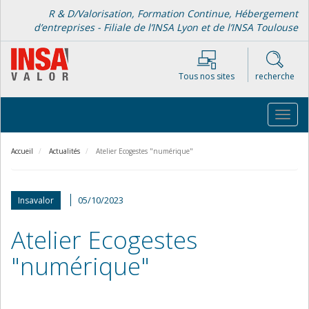
Aller
R & D/Valorisation, Formation Continue, Hébergement
au
d’entreprises - Filiale de l’INSA Lyon et de l’INSA Toulouse
contenu
principal
Tous nos sites
recherche
Toggl
navig
Accueil
Actualités
Atelier Ecogestes "numérique"
05/10/2023
Insavalor
Atelier Ecogestes
"numérique"