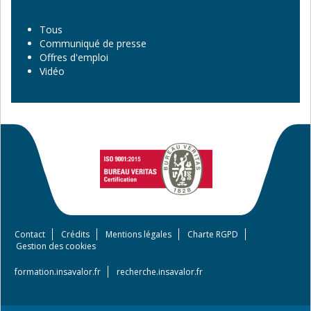
Tous
Communiqué de presse
Offres d'emploi
Vidéo
Contact
Crédits
Mentions légales
Charte RGPD
Footer
Gestion des cookies
menu
formation.insavalor.fr
recherche.insavalor.fr