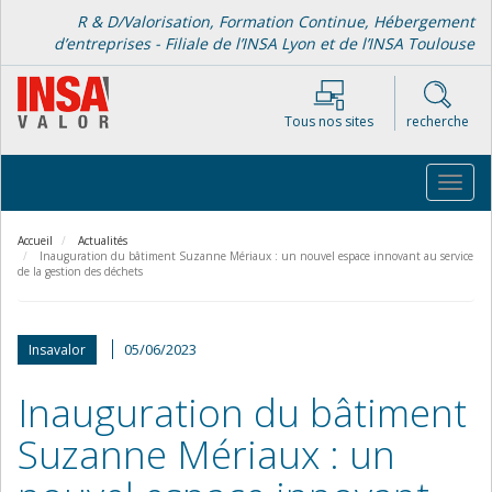
Aller
R & D/Valorisation, Formation Continue, Hébergement
au
d’entreprises - Filiale de l’INSA Lyon et de l’INSA Toulouse
contenu
principal
Tous nos sites
recherche
Toggl
navig
Accueil
Actualités
Inauguration du bâtiment Suzanne Mériaux : un nouvel espace innovant au service
de la gestion des déchets
05/06/2023
Insavalor
Inauguration du bâtiment
Suzanne Mériaux : un