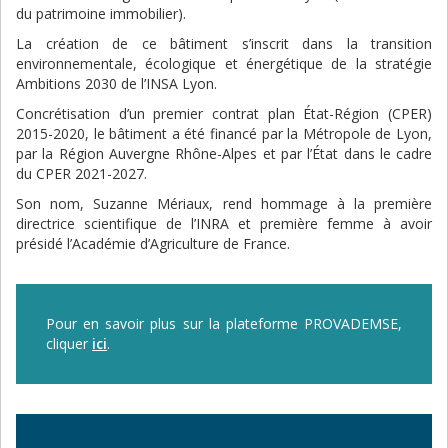
du patrimoine immobilier).
La création de ce bâtiment s’inscrit dans la transition
environnementale, écologique et énergétique de la stratégie
Ambitions 2030 de l’INSA Lyon.
Concrétisation
d’un
premier
contrat
plan
État-Région
(CPER)
2015-2020,
le
bâtiment
a
été
financé
par
la
Métropole
de
Lyon,
par
la
Région
Auvergne
Rhône-Alpes
et
par
l’État
dans
le
cadre
du
CPER
2021-2027.
Son
nom,
Suzanne
Mériaux,
rend
hommage
à
la
première
directrice
scientifique
de
l’INRA
et
première
femme
à
avoir
présidé
l’Académie
d’Agriculture
de
France.
Pour en savoir plus sur la plateforme PROVADEMSE,
cliquer
ici
.