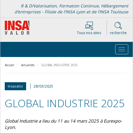
Aller
R & D/Valorisation, Formation Continue, Hébergement
au
d’entreprises - Filiale de l’INSA Lyon et de l’INSA Toulouse
contenu
principal
Tous nos sites
recherche
Toggl
navig
Accueil
Actualités
GLOBAL INDUSTRIE 2025
28/03/2025
Insavalor
GLOBAL INDUSTRIE 2025
Global Industrie a lieu du 11 au 14 mars 2025 à Eurexpo-
Lyon.