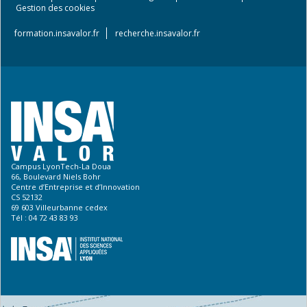
Footer
Gestion des cookies
menu
formation.insavalor.fr
recherche.insavalor.fr
Campus LyonTech-La Doua
66, Boulevard Niels Bohr
Centre d’Entreprise et d’Innovation
CS 52132
69 603 Villeurbanne cedex
Tél : 04 72 43 83 93