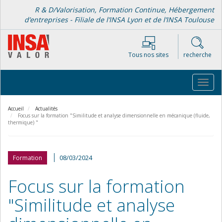
Aller
R & D/Valorisation, Formation Continue, Hébergement
au
d’entreprises - Filiale de l’INSA Lyon et de l’INSA Toulouse
contenu
principal
Tous nos sites
recherche
Toggl
navig
Accueil
Actualités
Focus sur la formation "Similitude et analyse dimensionnelle en mécanique (fluide,
thermique) "
08/03/2024
Formation
Focus sur la formation
"Similitude et analyse