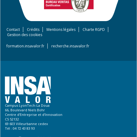
Contact
Crédits
Mentions légales
Charte RGPD
Footer
Gestion des cookies
menu
formation.insavalor.fr
recherche.insavalor.fr
Campus LyonTech-La Doua
66, Boulevard Niels Bohr
Centre d’Entreprise et d’Innovation
CS 52132
69 603 Villeurbanne cedex
Tél : 04 72 43 83 93