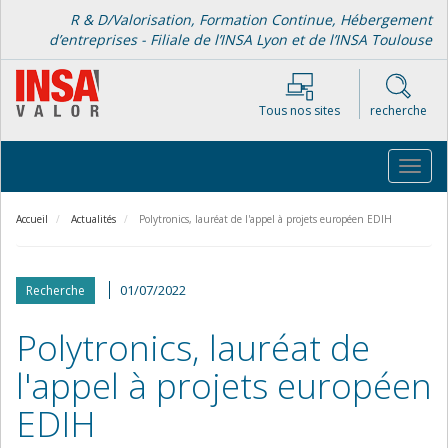
Aller
R & D/Valorisation, Formation Continue, Hébergement
au
d’entreprises - Filiale de l’INSA Lyon et de l’INSA Toulouse
contenu
principal
Tous nos sites
recherche
Toggl
navig
Accueil
Actualités
Polytronics, lauréat de l'appel à projets européen EDIH
01/07/2022
Recherche
Polytronics, lauréat de
l'appel à projets européen
EDIH