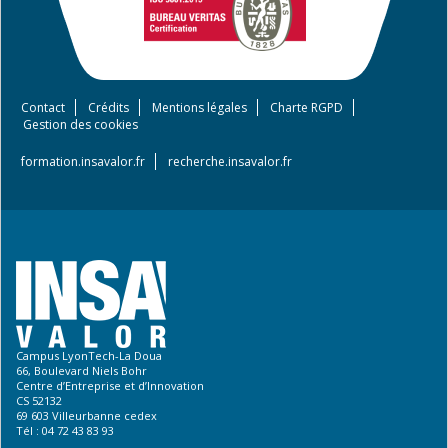
Contact
Crédits
Mentions légales
Charte RGPD
Footer
Gestion des cookies
menu
formation.insavalor.fr
recherche.insavalor.fr
Campus LyonTech-La Doua
66, Boulevard Niels Bohr
Centre d’Entreprise et d’Innovation
CS 52132
69 603 Villeurbanne cedex
Tél : 04 72 43 83 93